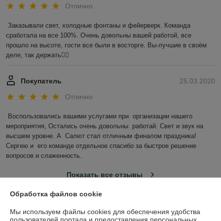
Отлично
Заказывали свет, холодные фонтаны и фейерверк. Команда 
сработала на все 100%. Очень довольны вашей работой, все 
прошло на высоте, гости все были в восторге. Вы-лучшие в своём 
деле, так держать✊🏻
Покупатель
25.03.2020
Отлично
Воспользовались вашими услугами при  организации нашего 
мероприятия, Остались очень довольны  работай. Свет и звук на 
высшем уровне. А  Салют стал отличным финалом праздника! 
Сергею и  его команде отдельное спасибо за быстрое решение 
вопросов и слаженность. 
Показать все отзывы
Обработка файлов cookie
О нас
Мы используем файлы cookies для обеспечения удобства
пользователей портала и предоставления персональных