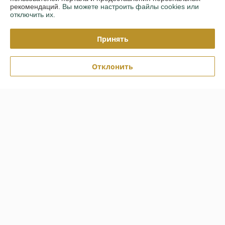
рекомендаций.
Вы можете настроить файлы cookies или
Контакты
отключить их.
Доставка и оплата
Принять
Полная версия сайта
Отклонить
Политика обработки cookies
Сайт создан на платформе Deal.by
Информация для покупателя
Индивидуальный предприниматель:
ИП Финский С. В.
РБ, Гродно, ул. Горького 88-120
Регистрационный номер ЕГР: 590597953